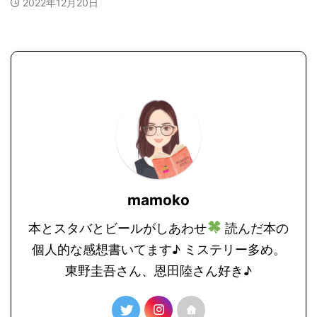
2022年12月20日
mamoko
本とスタバとビールがしあわせ
読んだ本の
個人的な感想書いてます♪ ミステリー多め。
東野圭吾さん、恩田陸さん好き♪