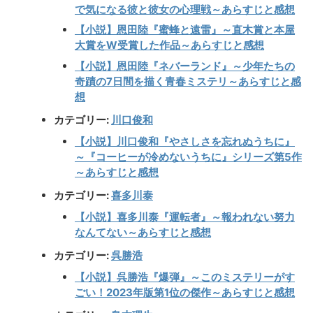
で気になる彼と彼女の心理戦～あらすじと感想
【小説】恩田陸『蜜蜂と遠雷』～直木賞と本屋
大賞をW受賞した作品～あらすじと感想
【小説】恩田陸『ネバーランド』～少年たちの
奇蹟の7日間を描く青春ミステリ～あらすじと感
想
カテゴリー:
川口俊和
【小説】川口俊和『やさしさを忘れぬうちに』
～『コーヒーが冷めないうちに』シリーズ第5作
～あらすじと感想
カテゴリー:
喜多川泰
【小説】喜多川泰『運転者』～報われない努力
なんてない～あらすじと感想
カテゴリー:
呉勝浩
【小説】呉勝浩『爆弾』～このミステリーがす
ごい！2023年版第1位の傑作～あらすじと感想