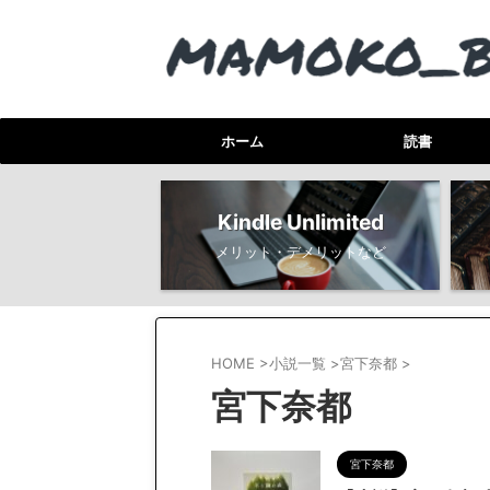
ホーム
読書
Kindle Unlimited
メリット・デメリットなど
HOME
>
小説一覧
>
宮下奈都
>
宮下奈都
宮下奈都