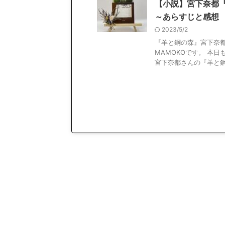
【小説】宮下奈都
～あらすじと感想
2023/5/2
『羊と鋼の森』宮下奈都
MAMOKOです。 本
宮下奈都さんの『羊と鋼の