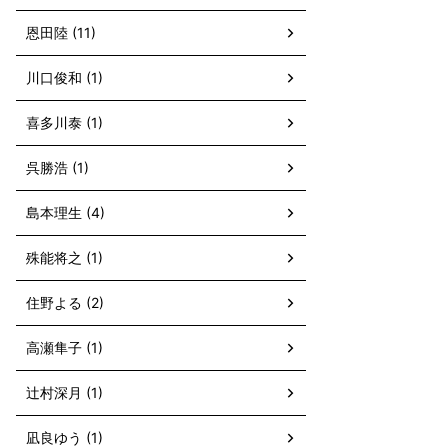
恩田陸 (11)
川口俊和 (1)
喜多川泰 (1)
呉勝浩 (1)
島本理生 (4)
殊能将之 (1)
住野よる (2)
高瀬隼子 (1)
辻村深月 (1)
凪良ゆう (1)