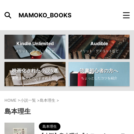
MAMOKO_BOOKS
Kindle Unlimited
Audible
メリット・デメリットなど
メリット・デメリットなど
映画化された小説5選
読書初心者の方へ
東野圭吾さんのおすすめを紹介
ちょっとしたコツを紹介
HOME
>
小説一覧
>
島本理生
>
島本理生
島本理生