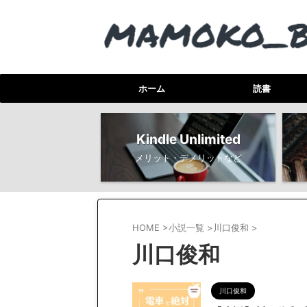
ホーム
読書
Kindle Unlimited
メリット・デメリットなど
HOME
>
小説一覧
>
川口俊和
>
川口俊和
川口俊和