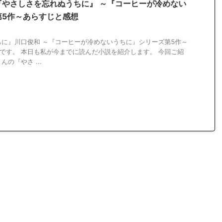
『やさしさを忘れぬうちに』 ～『コーヒーが冷めない
第5作～あらすじと感想
に』川口俊和 ～『コーヒーが冷めないうちに』シリーズ第5作～
Oです。 本日も私が今までに読んだ小説を紹介します。 今回ご紹
の『やさ ...