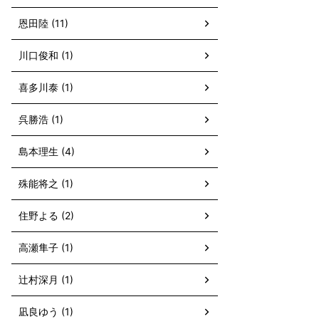
恩田陸 (11)
川口俊和 (1)
喜多川泰 (1)
呉勝浩 (1)
島本理生 (4)
殊能将之 (1)
住野よる (2)
高瀬隼子 (1)
辻村深月 (1)
凪良ゆう (1)