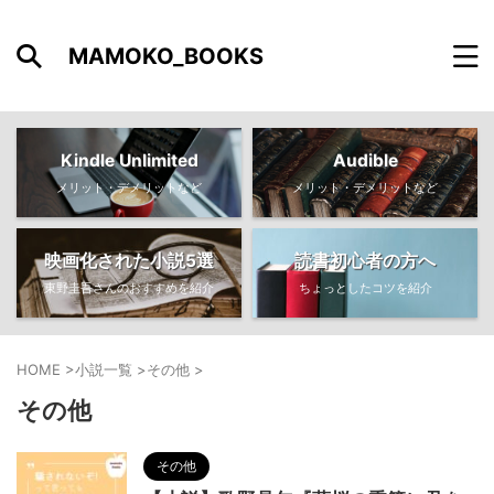
MAMOKO_BOOKS
Kindle Unlimited
Audible
メリット・デメリットなど
メリット・デメリットなど
映画化された小説5選
読書初心者の方へ
東野圭吾さんのおすすめを紹介
ちょっとしたコツを紹介
HOME
>
小説一覧
>
その他
>
その他
その他