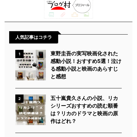
人気記事はコチラ
東野圭吾の実写映画化された
1
感動小説！おすすめ5選！泣け
る感動小説と映画のあらすじ
と感想
五十嵐貴久さんの小説、リカ
2
シリーズおすすめの読む順番
は？リカのドラマと映画の原
作はどれ？