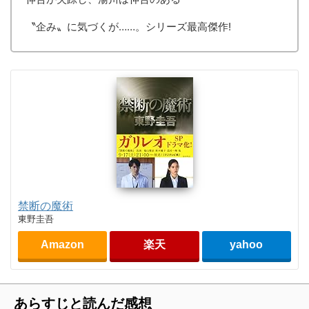
〝企み〟に気づくが……。シリーズ最高傑作!
禁断の魔術
東野圭吾
Amazon
楽天
yahoo
あらすじと読んだ感想