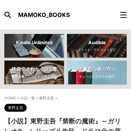
MAMOKO_BOOKS
Kindle Unlimited
Audible
メリット・デメリットなど
メリット・デメリットなど
映画化された小説5選
読書初心者の方へ
東野圭吾さんのおすすめを紹介
ちょっとしたコツを紹介
HOME
>
小説一覧
>
東野圭吾
>
東野圭吾
【小説】東野圭吾『禁断の魔術』～ガリ