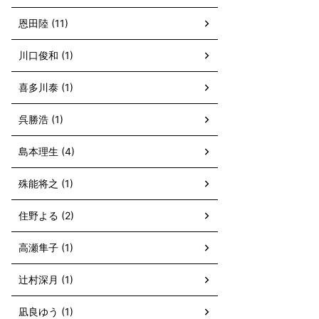
恩田陸 (11)
川口俊和 (1)
喜多川泰 (1)
呉勝浩 (1)
島本理生 (4)
殊能将之 (1)
住野よる (2)
高瀬隼子 (1)
辻村深月 (1)
凪良ゆう (1)