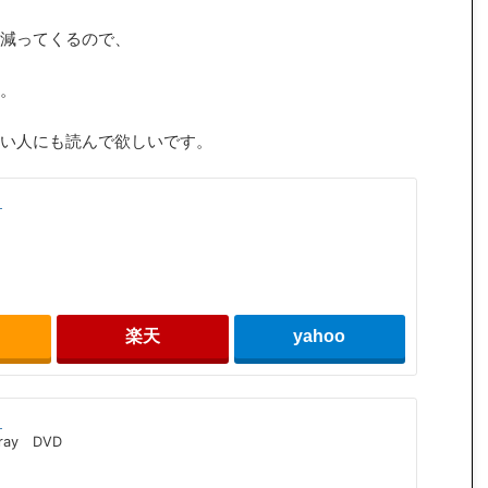
減ってくるので、
。
い人にも読んで欲しいです。
ク
n
楽天
yahoo
ク
-ray DVD