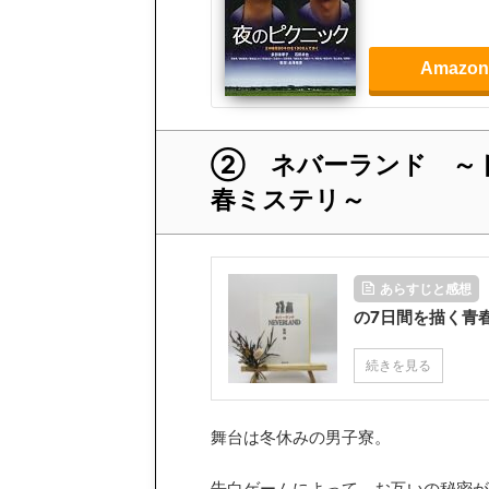
Amazo
② ネバーランド ～
春ミステリ～
あらすじと感想
の7日間を描く青
続きを見る
舞台は冬休みの男子寮。
告白ゲームによって、お互いの秘密が